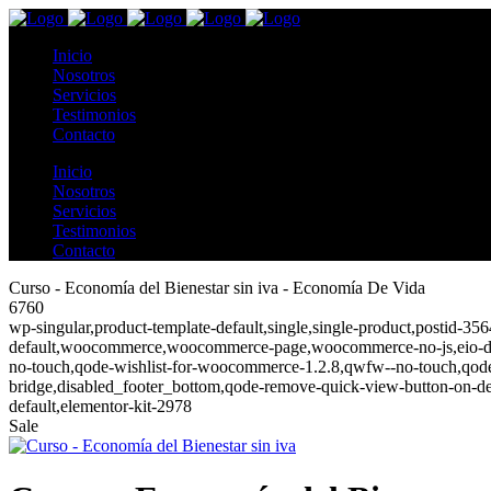
Inicio
Nosotros
Servicios
Testimonios
Contacto
Inicio
Nosotros
Servicios
Testimonios
Contacto
Curso - Economía del Bienestar sin iva - Economía De Vida
6760
wp-singular,product-template-default,single,single-product,postid-3
default,woocommerce,woocommerce-page,woocommerce-no-js,eio-defau
no-touch,qode-wishlist-for-woocommerce-1.2.8,qwfw--no-touch,qode
bridge,disabled_footer_bottom,qode-remove-quick-view-button-on-def
default,elementor-kit-2978
Sale