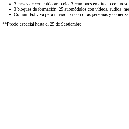
3 meses de contenido grabado, 3 reuniones en directo con noso
3 bloques de formación, 25 submódulos con vídeos, audios, medit
Comunidad viva para interactuar con otras personas y comenzar 
**Precio especial hasta el 25 de Septiembre
Condiciones generales
Política de privacidad
Aviso legal
Política de cookies
Transparencia