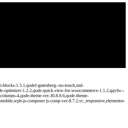
i-blocks-1.5.1,qodef-gutenberg--no-touch,snd-
de-optimizer-1.2.2,qode-quick-view-for-woocommerce-1.1.2,qqvfw--
,columns-4,qode-theme-ver-30.8.8.6,qode-theme-
n-mobile,wpb-js-composer js-comp-ver-8.7.2,vc_responsive,elementor-