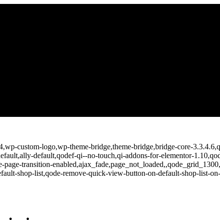
564,wp-custom-logo,wp-theme-bridge,theme-bridge,bridge-core-3.3.4.6,q
lt,ally-default,qodef-qi--no-touch,qi-addons-for-elementor-1.10,qo
-page-transition-enabled,ajax_fade,page_not_loaded,,qode_grid_1300
ault-shop-list,qode-remove-quick-view-button-on-default-shop-list-o