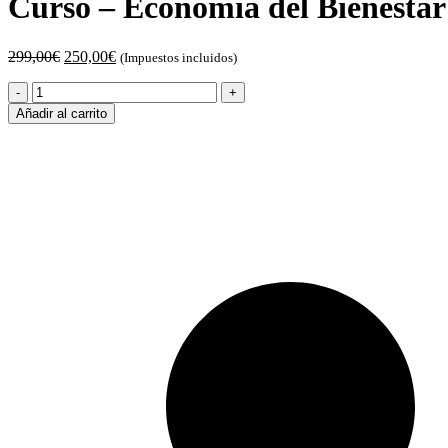
Curso – Economía del Bienestar 
El
El
299,00
€
250,00
€
(Impuestos incluidos)
precio
precio
Curso
original
actual
-
era:
es:
Añadir al carrito
Economía
299,00€.
250,00€.
del
Bienestar
sin
iva
quantity