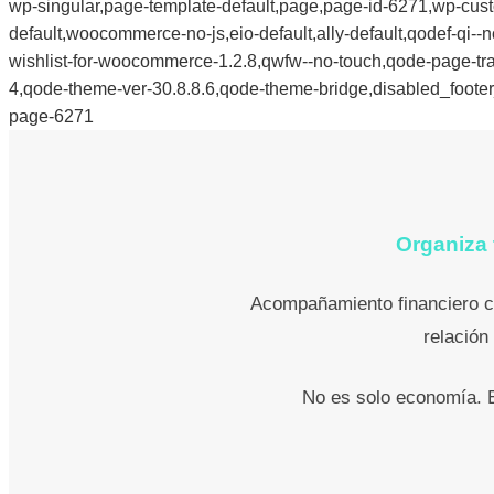
wp-singular,page-template-default,page,page-id-6271,wp-cust
default,woocommerce-no-js,eio-default,ally-default,qodef-qi-
wishlist-for-woocommerce-1.2.8,qwfw--no-touch,qode-page-tr
4,qode-theme-ver-30.8.8.6,qode-theme-bridge,disabled_footer
page-6271
Organiza 
Acompañamiento financiero co
relación
No es solo economía. Es