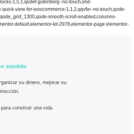
locks-1.5.1,qodef-gutenberg--no-touch,snd-
ode-quick-view-for-woocommerce-1.1.2,qqvfw--no-touch,qode-
n,qode_grid_1300,qode-smooth-scroll-enabled,columns-
entor-default,elementor-kit-2978,elementor-page elementor-
on sentido
ganizar su dinero, mejorar su
irección.
 para construir una vida