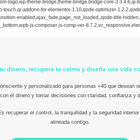
om-logo,wp-theme-bridge,theme-bridge,bridge-core-3.3.4.6,qi-b
-no-touch,qi-addons-for-elementor-1.10,qode-optimizer-1.2.2,q
ansition-enabled,ajax_fade,page_not_loaded,,qode-title-hidde
_bottom,wpb-js-composer js-comp-ver-8.7.2,vc_responsive,elem
tu dinero, recupera tu calma y diseña una vida c
nsciente y personalizado para personas +40 que desean or
 con el dinero y tomar decisiones con claridad, confianza y d
 recuperar el control, la tranquilidad y la seguridad interior
alineada contigo.