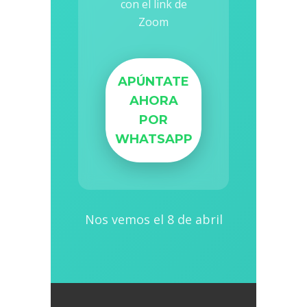
con el link de
Zoom
APÚNTATE
AHORA
POR
WHATSAPP
Nos vemos el 8 de abril