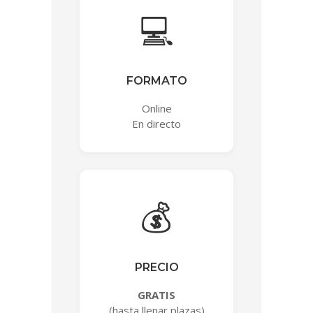
💻
FORMATO
Online
En directo
💰
PRECIO
GRATIS
(hasta llenar plazas)