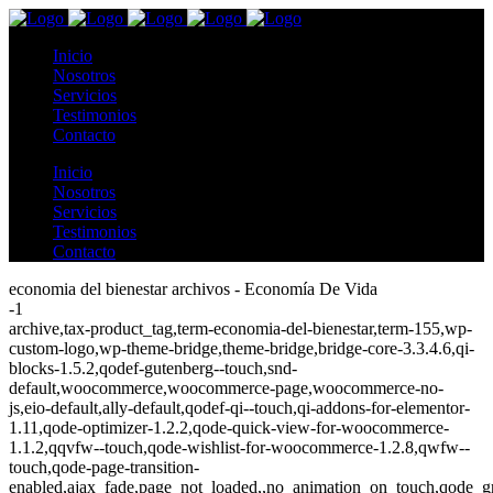
Inicio
Nosotros
Servicios
Testimonios
Contacto
Inicio
Nosotros
Servicios
Testimonios
Contacto
economia del bienestar archivos - Economía De Vida
-1
archive,tax-product_tag,term-economia-del-bienestar,term-155,wp-
custom-logo,wp-theme-bridge,theme-bridge,bridge-core-3.3.4.6,qi-
blocks-1.5.2,qodef-gutenberg--touch,snd-
default,woocommerce,woocommerce-page,woocommerce-no-
js,eio-default,ally-default,qodef-qi--touch,qi-addons-for-elementor-
1.11,qode-optimizer-1.2.2,qode-quick-view-for-woocommerce-
1.1.2,qqvfw--touch,qode-wishlist-for-woocommerce-1.2.8,qwfw--
touch,qode-page-transition-
enabled,ajax_fade,page_not_loaded,,no_animation_on_touch,qode_g