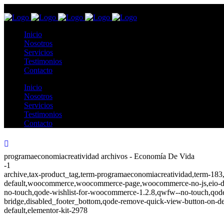
Inicio
Nosotros
Servicios
Testimonios
Contacto
Inicio
Nosotros
Servicios
Testimonios
Contacto
programaeconomiacreatividad archivos - Economía De Vida
-1
archive,tax-product_tag,term-programaeconomiacreatividad,term-183,
default,woocommerce,woocommerce-page,woocommerce-no-js,eio-defau
no-touch,qode-wishlist-for-woocommerce-1.2.8,qwfw--no-touch,qode
bridge,disabled_footer_bottom,qode-remove-quick-view-button-on-def
default,elementor-kit-2978