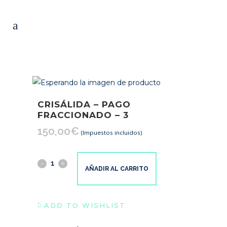
CRISÁLIDA – PAGO
FRACCIONADO – 3
150,00
€
(Impuestos incluidos)
Crisálida
AÑADIR AL CARRITO
-
Pago
ADD TO WISHLIST
fraccionado