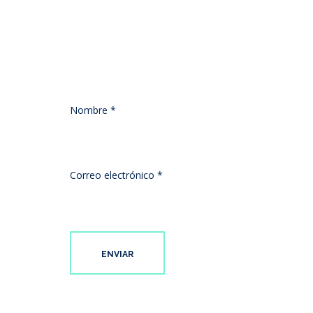
estrellas
Nombre
*
Correo electrónico
*