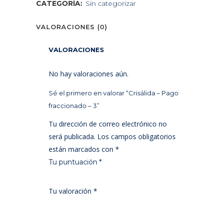
CATEGORÍA:
Sin categorizar
-
VALORACIONES (0)
3
quantity
VALORACIONES
No hay valoraciones aún.
Sé el primero en valorar “Crisálida – Pago
fraccionado – 3”
Tu dirección de correo electrónico no
será publicada.
Los campos obligatorios
están marcados con
*
Tu puntuación
*
1
2 de
3 de 5
4 de 5
5 de 5
Tu valoración
*
de
5
estrellas
estrellas
estrellas
5
estrellas