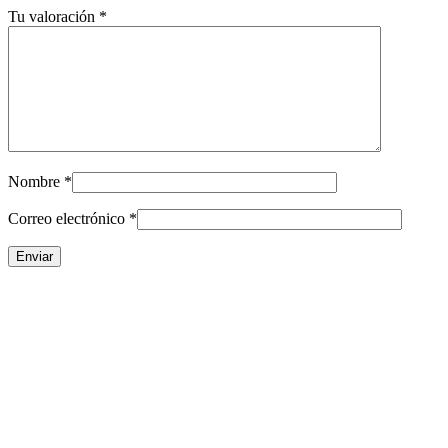
Tu valoración
*
Nombre
*
Correo electrónico
*
Condiciones generales
Política de privacidad
Aviso legal
Política de cookies