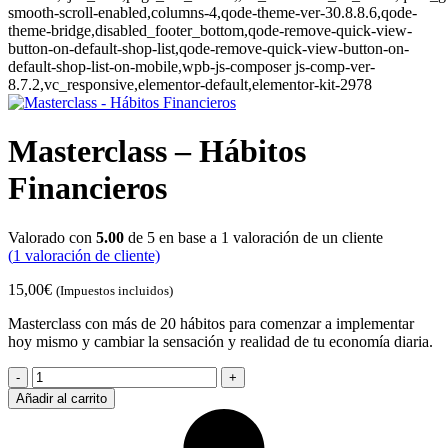
smooth-scroll-enabled,columns-4,qode-theme-ver-30.8.8.6,qode-
theme-bridge,disabled_footer_bottom,qode-remove-quick-view-
button-on-default-shop-list,qode-remove-quick-view-button-on-
default-shop-list-on-mobile,wpb-js-composer js-comp-ver-
8.7.2,vc_responsive,elementor-default,elementor-kit-2978
Masterclass – Hábitos
Financieros
Valorado con
5.00
de 5 en base a
1
valoración de un cliente
(
1
valoración de cliente)
15,00
€
(Impuestos incluidos)
Masterclass con más de 20 hábitos para comenzar a implementar
hoy mismo y cambiar la sensación y realidad de tu economía diaria.
Masterclass
-
Añadir al carrito
Hábitos
Financieros
quantity