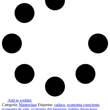
Add to wishlist
Categoría:
Masterclass
Etiquetas:
cudacu
,
economia consciente
,
economia de vida
,
economia del bienestar
,
habitos financieros
,