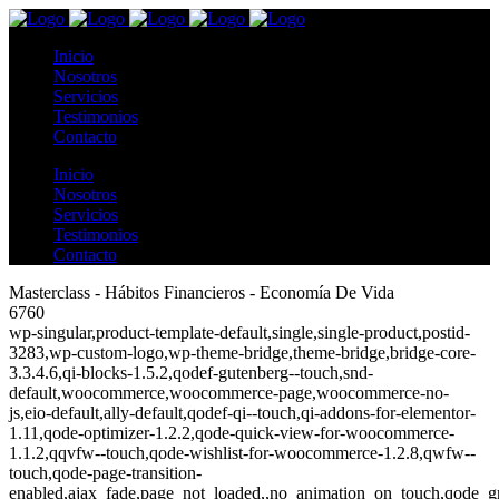
Inicio
Nosotros
Servicios
Testimonios
Contacto
Inicio
Nosotros
Servicios
Testimonios
Contacto
Masterclass - Hábitos Financieros - Economía De Vida
6760
wp-singular,product-template-default,single,single-product,postid-
3283,wp-custom-logo,wp-theme-bridge,theme-bridge,bridge-core-
3.3.4.6,qi-blocks-1.5.2,qodef-gutenberg--touch,snd-
default,woocommerce,woocommerce-page,woocommerce-no-
js,eio-default,ally-default,qodef-qi--touch,qi-addons-for-elementor-
1.11,qode-optimizer-1.2.2,qode-quick-view-for-woocommerce-
1.1.2,qqvfw--touch,qode-wishlist-for-woocommerce-1.2.8,qwfw--
touch,qode-page-transition-
enabled,ajax_fade,page_not_loaded,,no_animation_on_touch,qode_g