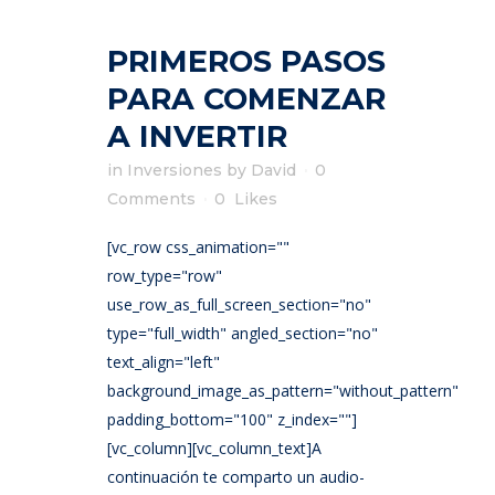
PRIMEROS PASOS
PARA COMENZAR
A INVERTIR
in
Inversiones
by
David
0
Comments
0
Likes
[vc_row css_animation=""
row_type="row"
use_row_as_full_screen_section="no"
type="full_width" angled_section="no"
text_align="left"
background_image_as_pattern="without_pattern"
padding_bottom="100" z_index=""]
[vc_column][vc_column_text]A
continuación te comparto un audio-