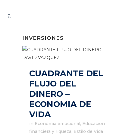
INVERSIONES
CUADRANTE DEL
FLUJO DEL
DINERO –
ECONOMIA DE
VIDA
in
Economia emocional
,
Educación
financiera y riqueza
,
Estilo de Vida