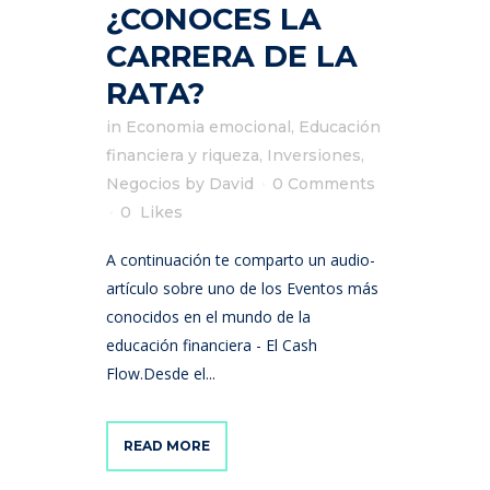
¿CONOCES LA
CARRERA DE LA
RATA?
in
Economia emocional
,
Educación
financiera y riqueza
,
Inversiones
,
Negocios
by
David
0 Comments
0
Likes
A continuación te comparto un audio-
artículo sobre uno de los Eventos más
conocidos en el mundo de la
educación financiera - El Cash
Flow.Desde el...
READ MORE