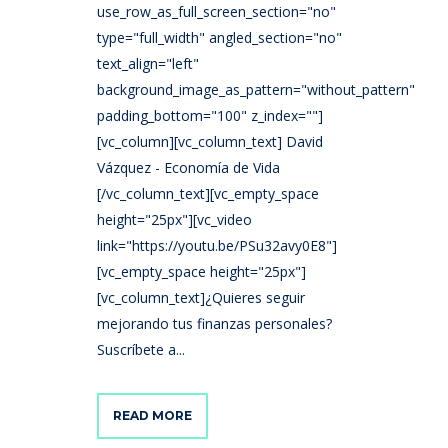
use_row_as_full_screen_section="no"
type="full_width" angled_section="no"
text_align="left"
background_image_as_pattern="without_pattern"
padding_bottom="100" z_index=""]
[vc_column][vc_column_text] David
Vázquez - Economía de Vida
[/vc_column_text][vc_empty_space
height="25px"][vc_video
link="https://youtu.be/PSu32avy0E8"]
[vc_empty_space height="25px"]
[vc_column_text]¿Quieres seguir
mejorando tus finanzas personales?
Suscríbete a...
READ MORE