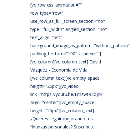
[vc_row css_animation=""
row_type="row"
use_row_as_full_screen_section="no"
type="full_width" angled_section="no"
text_align="left"
background_image_as_pattern="without_pattern"
padding_bottom="100" z_index=""]
[vc_column][vc_column_text] David
Vázquez - Economía de Vida
[/vc_column_text][vc_empty_space
height="25px"][vc_video
link="https://youtu.be/LmzwtR2ojnk"
align="center"][vc_empty_space
height="25px"][vc_column_text]
¿Quieres seguir mejorando tus
finanzas personales? Suscríbete...