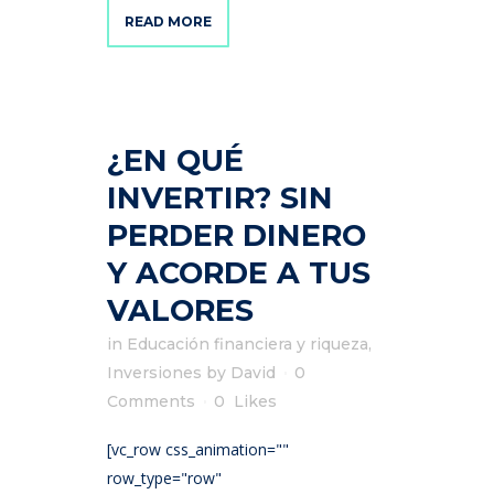
READ MORE
¿EN QUÉ
INVERTIR? SIN
PERDER DINERO
Y ACORDE A TUS
VALORES
in
Educación financiera y riqueza
,
Inversiones
by
David
0
Comments
0
Likes
[vc_row css_animation=""
row_type="row"